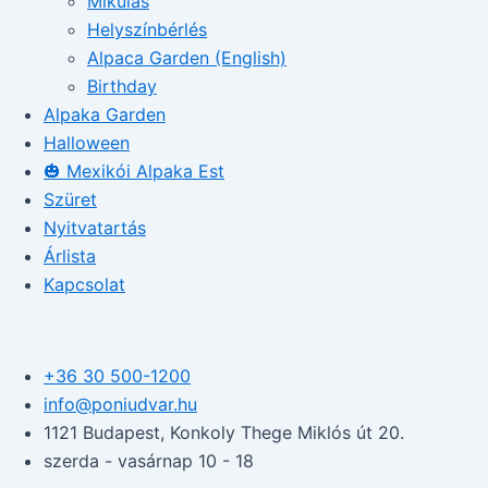
Mikulás
Helyszínbérlés
Alpaca Garden (English)
Birthday
Alpaka Garden
Halloween
🎃 Mexikói Alpaka Est
Szüret
Nyitvatartás
Árlista
Kapcsolat
+36 30 500-1200​
info@poniudvar.hu
1121 Budapest, Konkoly Thege Miklós út 20.
szerda - vasárnap 10 - 18