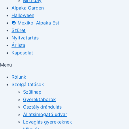
Birthday
Alpaka Garden
Halloween
🎃 Mexikói Alpaka Est
Szüret
Nyitvatartás
Árlista
Kapcsolat
Menü
Rólunk
Szolgáltatások
Szülinap
Gyerektáborok
Osztálykirándulás
Állatsimogató udvar
Lovaglás gyerekeknek