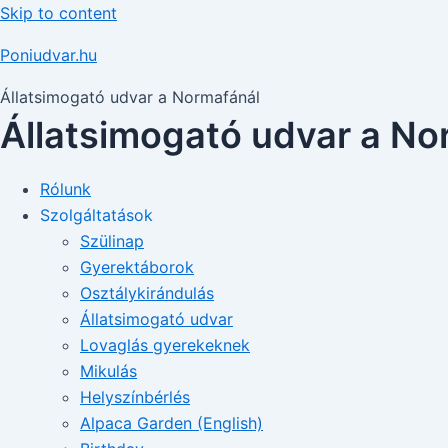
Skip to content
Poniudvar.hu
Állatsimogató udvar a Normafánál
Állatsimogató udvar a No
Rólunk
Szolgáltatások
Szülinap
Gyerektáborok
Osztálykirándulás
Állatsimogató udvar
Lovaglás gyerekeknek
Mikulás
Helyszínbérlés
Alpaca Garden (English)