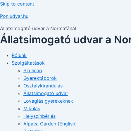
Skip to content
Poniudvar.hu
Állatsimogató udvar a Normafánál
Állatsimogató udvar a No
Rólunk
Szolgáltatások
Szülinap
Gyerektáborok
Osztálykirándulás
Állatsimogató udvar
Lovaglás gyerekeknek
Mikulás
Helyszínbérlés
Alpaca Garden (English)