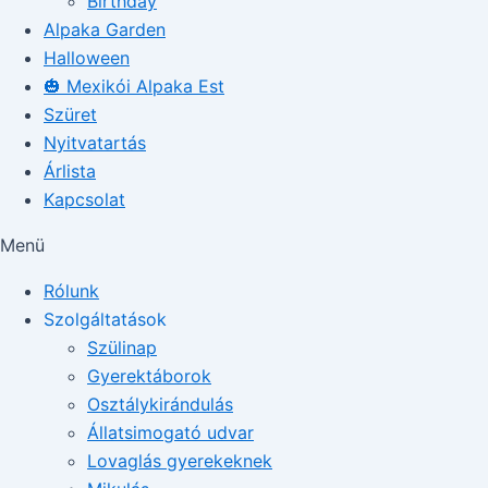
Birthday
Alpaka Garden
Halloween
🎃 Mexikói Alpaka Est
Szüret
Nyitvatartás
Árlista
Kapcsolat
Menü
Rólunk
Szolgáltatások
Szülinap
Gyerektáborok
Osztálykirándulás
Állatsimogató udvar
Lovaglás gyerekeknek