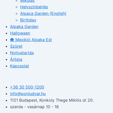
Mikulás
Helyszínbérlés
Alpaca Garden (English)
Birthday
Alpaka Garden
Halloween
🎃 Mexikói Alpaka Est
Szüret
Nyitvatartás
Árlista
Kapcsolat
+36 30 500-1200​
info@poniudvar.hu
1121 Budapest, Konkoly Thege Miklós út 20.
szerda - vasárnap 10 - 18