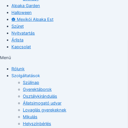
Alpaka Garden
Halloween
🎃 Mexikói Alpaka Est
Szüret
Nyitvatartás
Árlista
Kapcsolat
Menü
Rólunk
Szolgáltatások
Szülinap
Gyerektáborok
Osztálykirándulás
Állatsimogató udvar
Lovaglás gyerekeknek
Mikulás
Helyszínbérlés