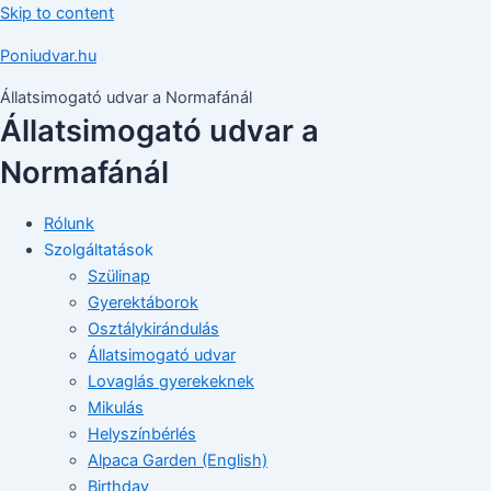
Skip to content
Poniudvar.hu
Állatsimogató udvar a Normafánál
Állatsimogató udvar a
Normafánál
Rólunk
Szolgáltatások
Szülinap
Gyerektáborok
Osztálykirándulás
Állatsimogató udvar
Lovaglás gyerekeknek
Mikulás
Helyszínbérlés
Alpaca Garden (English)
Birthday