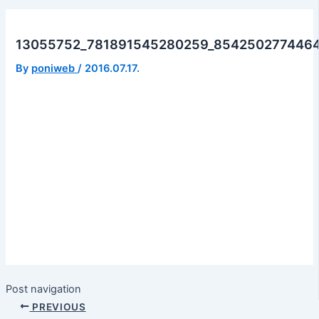
13055752_781891545280259_854250277446
By
poniweb
/
2016.07.17.
Post navigation
PREVIOUS