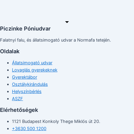
Piczinke Póniudvar
Falatnyi falu, és állatsimogató udvar a Normafa tetején.
Oldalak
Állatsimogató udvar
Lovaglás gyerekeknek
Gyerektábor
Osztálykirándulás
Helyszínbérlés
ASZF
Elérhetőségek
1121 Budapest Konkoly Thege Miklós út 20.
+3630 500 1200