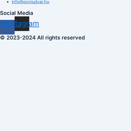
info@poniudvar.hu
Social Media
cebook-
Instagram
f
© 2023-2024 All rights reserved