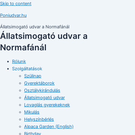
Skip to content
Poniudvar.hu
Állatsimogató udvar a Normafánál
Állatsimogató udvar a
Normafánál
Rólunk
Szolgáltatások
Szülinap
Gyerektáborok
Osztálykirándulás
Állatsimogató udvar
Lovaglás gyerekeknek
Mikulás
Helyszínbérlés
Alpaca Garden (English)
Birthday