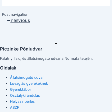
Post navigation
PREVIOUS
Piczinke Póniudvar
Falatnyi falu, és állatsimogató udvar a Normafa tetején.
Oldalak
Állatsimogató udvar
Lovaglás gyerekeknek
Gyerektábor
Osztálykirándulás
Helyszínbérlés
ASZF