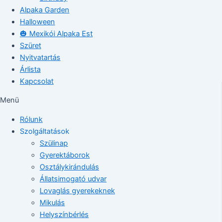
Alpaka Garden
Halloween
🎃 Mexikói Alpaka Est
Szüret
Nyitvatartás
Árlista
Kapcsolat
Menü
Rólunk
Szolgáltatások
Szülinap
Gyerektáborok
Osztálykirándulás
Állatsimogató udvar
Lovaglás gyerekeknek
Mikulás
Helyszínbérlés