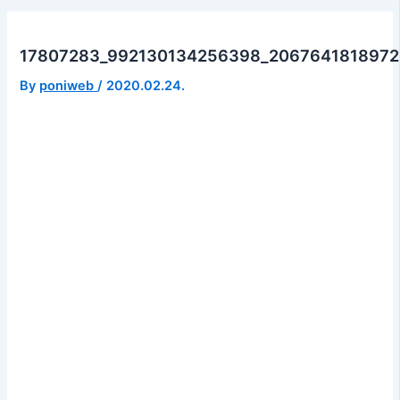
17807283_992130134256398_2067641818972
By
poniweb
/
2020.02.24.