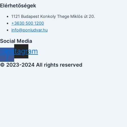
Elérhetőségek
1121 Budapest Konkoly Thege Miklós út 20.
+3630 500 1200
info@poniudvar.hu
Social Media
cebook-
Instagram
f
© 2023-2024 All rights reserved