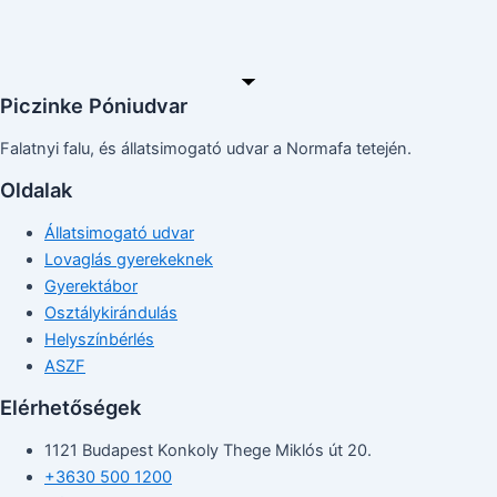
Piczinke Póniudvar
Falatnyi falu, és állatsimogató udvar a Normafa tetején.
Oldalak
Állatsimogató udvar
Lovaglás gyerekeknek
Gyerektábor
Osztálykirándulás
Helyszínbérlés
ASZF
Elérhetőségek
1121 Budapest Konkoly Thege Miklós út 20.
+3630 500 1200