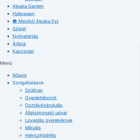
Alpaka Garden
Halloween
🎃 Mexikói Alpaka Est
Szüret
Nyitvatartás
Árlista
Kapcsolat
Menü
Rólunk
Szolgáltatások
Szülinap
Gyerektáborok
Osztálykirándulás
Állatsimogató udvar
Lovaglás gyerekeknek
Mikulás
Helyszínbérlés