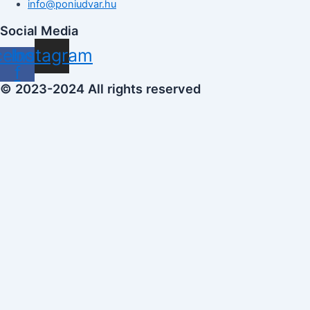
info@poniudvar.hu
Social Media
cebook-
Instagram
f
© 2023-2024 All rights reserved