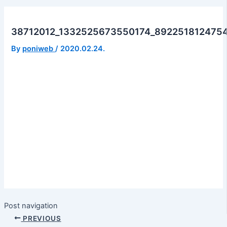
38712012_1332525673550174_892251812475
By
poniweb
/
2020.02.24.
Post navigation
PREVIOUS