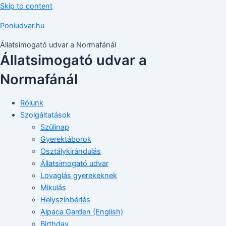
Skip to content
Poniudvar.hu
Állatsimogató udvar a Normafánál
Állatsimogató udvar a
Normafánál
Rólunk
Szolgáltatások
Szülinap
Gyerektáborok
Osztálykirándulás
Állatsimogató udvar
Lovaglás gyerekeknek
Mikulás
Helyszínbérlés
Alpaca Garden (English)
Birthday