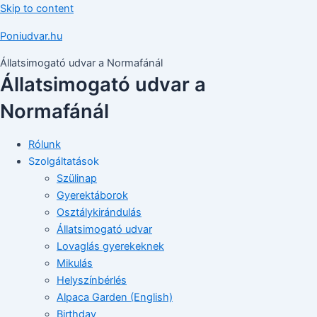
Skip to content
Poniudvar.hu
Állatsimogató udvar a Normafánál
Állatsimogató udvar a
Normafánál
Rólunk
Szolgáltatások
Szülinap
Gyerektáborok
Osztálykirándulás
Állatsimogató udvar
Lovaglás gyerekeknek
Mikulás
Helyszínbérlés
Alpaca Garden (English)
Birthday