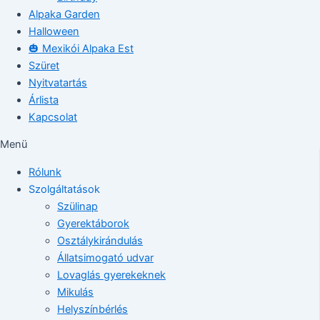
Alpaka Garden
Halloween
🎃 Mexikói Alpaka Est
Szüret
Nyitvatartás
Árlista
Kapcsolat
Menü
Rólunk
Szolgáltatások
Szülinap
Gyerektáborok
Osztálykirándulás
Állatsimogató udvar
Lovaglás gyerekeknek
Mikulás
Helyszínbérlés