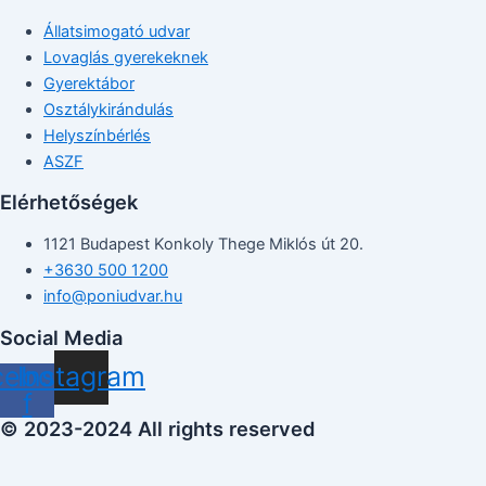
Állatsimogató udvar
Lovaglás gyerekeknek
Gyerektábor
Osztálykirándulás
Helyszínbérlés
ASZF
Elérhetőségek
1121 Budapest Konkoly Thege Miklós út 20.
+3630 500 1200
info@poniudvar.hu
Social Media
cebook-
Instagram
f
© 2023-2024 All rights reserved