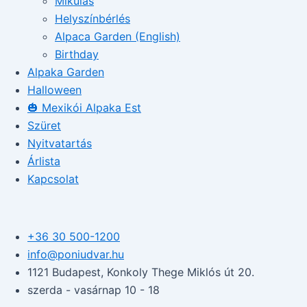
Mikulás
Helyszínbérlés
Alpaca Garden (English)
Birthday
Alpaka Garden
Halloween
🎃 Mexikói Alpaka Est
Szüret
Nyitvatartás
Árlista
Kapcsolat
+36 30 500-1200​
info@poniudvar.hu
1121 Budapest, Konkoly Thege Miklós út 20.
szerda - vasárnap 10 - 18