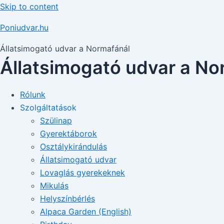
Skip to content
Poniudvar.hu
Állatsimogató udvar a Normafánál
Állatsimogató udvar a No
Rólunk
Szolgáltatások
Szülinap
Gyerektáborok
Osztálykirándulás
Állatsimogató udvar
Lovaglás gyerekeknek
Mikulás
Helyszínbérlés
Alpaca Garden (English)