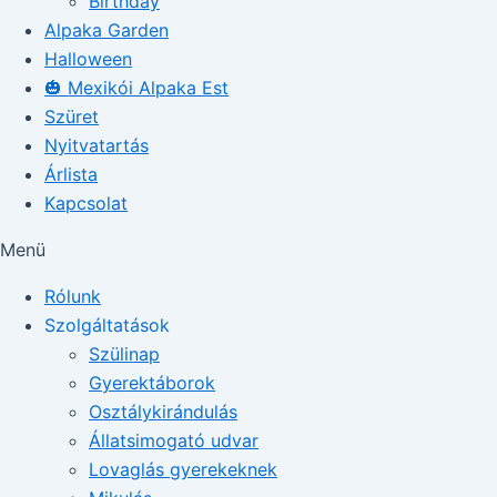
Birthday
Alpaka Garden
Halloween
🎃 Mexikói Alpaka Est
Szüret
Nyitvatartás
Árlista
Kapcsolat
Menü
Rólunk
Szolgáltatások
Szülinap
Gyerektáborok
Osztálykirándulás
Állatsimogató udvar
Lovaglás gyerekeknek