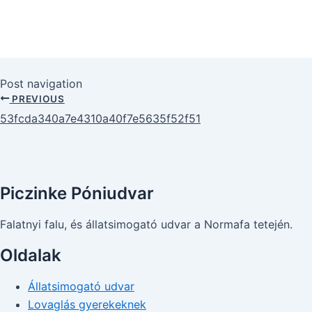
Post navigation
PREVIOUS
53fcda340a7e4310a40f7e5635f52f51
Piczinke Póniudvar
Falatnyi falu, és állatsimogató udvar a Normafa tetején.
Oldalak
Állatsimogató udvar
Lovaglás gyerekeknek