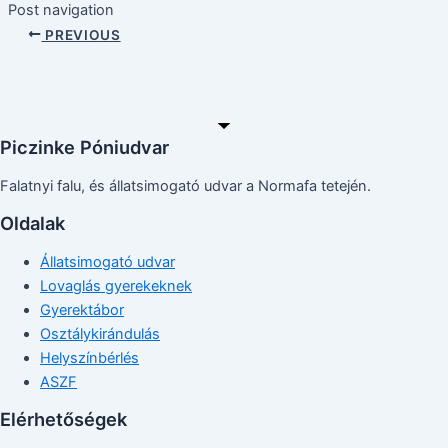
Post navigation
PREVIOUS
Piczinke Póniudvar
Falatnyi falu, és állatsimogató udvar a Normafa tetején.
Oldalak
Állatsimogató udvar
Lovaglás gyerekeknek
Gyerektábor
Osztálykirándulás
Helyszínbérlés
ASZF
Elérhetőségek