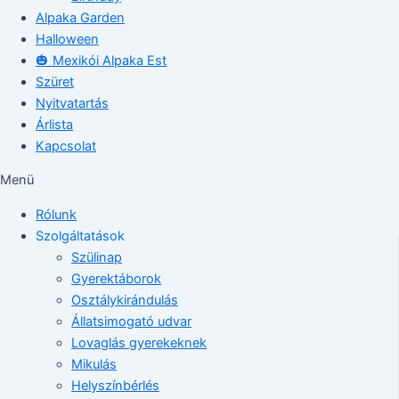
Alpaka Garden
Halloween
🎃 Mexikói Alpaka Est
Szüret
Nyitvatartás
Árlista
Kapcsolat
Menü
Rólunk
Szolgáltatások
Szülinap
Gyerektáborok
Osztálykirándulás
Állatsimogató udvar
Lovaglás gyerekeknek
Mikulás
Helyszínbérlés