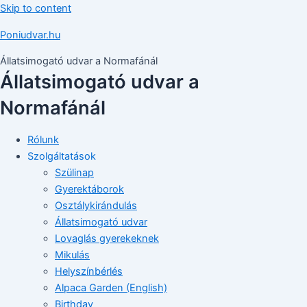
Skip to content
Poniudvar.hu
Állatsimogató udvar a Normafánál
Állatsimogató udvar a
Normafánál
Rólunk
Szolgáltatások
Szülinap
Gyerektáborok
Osztálykirándulás
Állatsimogató udvar
Lovaglás gyerekeknek
Mikulás
Helyszínbérlés
Alpaca Garden (English)
Birthday