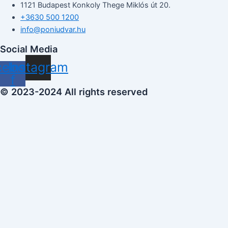
1121 Budapest Konkoly Thege Miklós út 20.
+3630 500 1200
info@poniudvar.hu
Social Media
cebook-
Instagram
f
© 2023-2024 All rights reserved