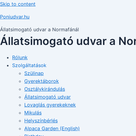
Skip to content
Poniudvar.hu
Állatsimogató udvar a Normafánál
Állatsimogató udvar a No
Rólunk
Szolgáltatások
Szülinap
Gyerektáborok
Osztálykirándulás
Állatsimogató udvar
Lovaglás gyerekeknek
Mikulás
Helyszínbérlés
Alpaca Garden (English)