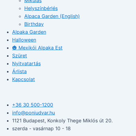
Mikulás
Helyszínbérlés
Alpaca Garden (English)
Birthday
Alpaka Garden
Halloween
🎃 Mexikói Alpaka Est
Szüret
Nyitvatartás
Árlista
Kapcsolat
+36 30 500-1200​
info@poniudvar.hu
1121 Budapest, Konkoly Thege Miklós út 20.
szerda - vasárnap 10 - 18