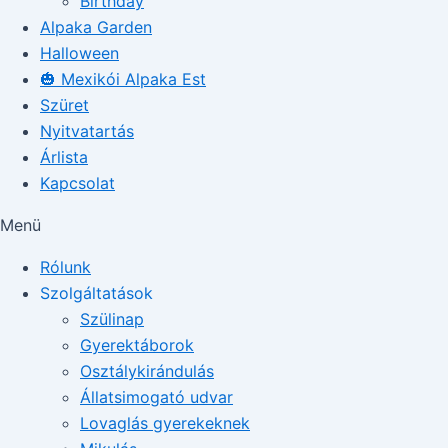
Birthday
Alpaka Garden
Halloween
🎃 Mexikói Alpaka Est
Szüret
Nyitvatartás
Árlista
Kapcsolat
Menü
Rólunk
Szolgáltatások
Szülinap
Gyerektáborok
Osztálykirándulás
Állatsimogató udvar
Lovaglás gyerekeknek