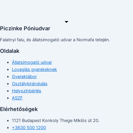
Piczinke Póniudvar
Falatnyi falu, és állatsimogató udvar a Normafa tetején.
Oldalak
Állatsimogató udvar
Lovaglás gyerekeknek
Gyerektábor
Osztálykirándulás
Helyszínbérlés
ASZF
Elérhetőségek
1121 Budapest Konkoly Thege Miklós út 20.
+3630 500 1200