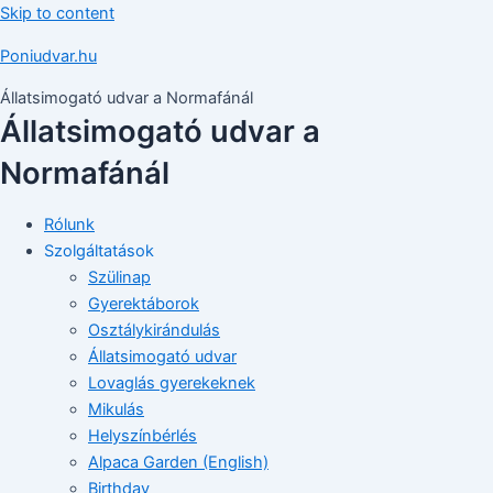
Skip to content
Poniudvar.hu
Állatsimogató udvar a Normafánál
Állatsimogató udvar a
Normafánál
Rólunk
Szolgáltatások
Szülinap
Gyerektáborok
Osztálykirándulás
Állatsimogató udvar
Lovaglás gyerekeknek
Mikulás
Helyszínbérlés
Alpaca Garden (English)
Birthday