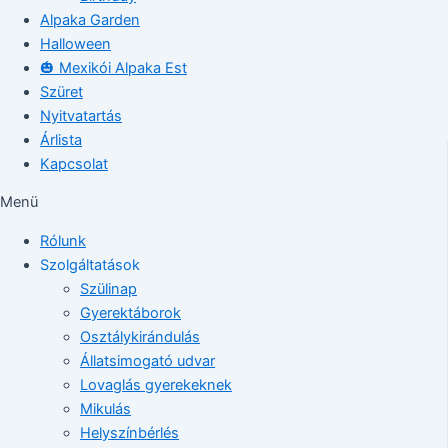
Alpaka Garden
Halloween
🎃 Mexikói Alpaka Est
Szüret
Nyitvatartás
Árlista
Kapcsolat
Menü
Rólunk
Szolgáltatások
Szülinap
Gyerektáborok
Osztálykirándulás
Állatsimogató udvar
Lovaglás gyerekeknek
Mikulás
Helyszínbérlés