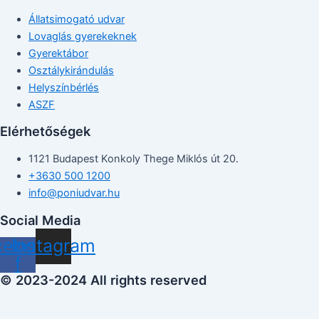
Állatsimogató udvar
Lovaglás gyerekeknek
Gyerektábor
Osztálykirándulás
Helyszínbérlés
ASZF
Elérhetőségek
1121 Budapest Konkoly Thege Miklós út 20.
+3630 500 1200
info@poniudvar.hu
Social Media
cebook-
Instagram
f
© 2023-2024 All rights reserved