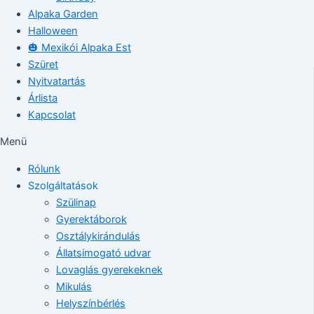
Alpaka Garden
Halloween
🎃 Mexikói Alpaka Est
Szüret
Nyitvatartás
Árlista
Kapcsolat
Menü
Rólunk
Szolgáltatások
Szülinap
Gyerektáborok
Osztálykirándulás
Állatsimogató udvar
Lovaglás gyerekeknek
Mikulás
Helyszínbérlés