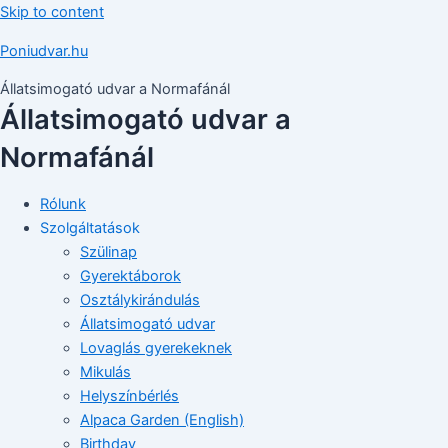
Skip to content
Poniudvar.hu
Állatsimogató udvar a Normafánál
Állatsimogató udvar a
Normafánál
Rólunk
Szolgáltatások
Szülinap
Gyerektáborok
Osztálykirándulás
Állatsimogató udvar
Lovaglás gyerekeknek
Mikulás
Helyszínbérlés
Alpaca Garden (English)
Birthday