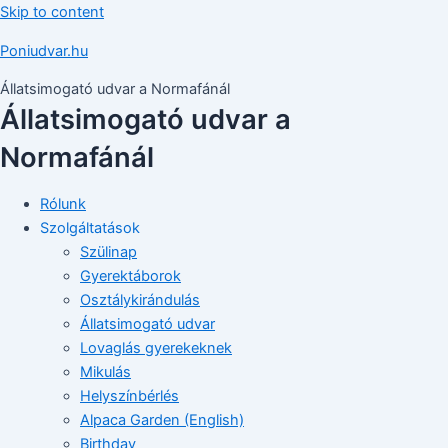
Skip to content
Poniudvar.hu
Állatsimogató udvar a Normafánál
Állatsimogató udvar a
Normafánál
Rólunk
Szolgáltatások
Szülinap
Gyerektáborok
Osztálykirándulás
Állatsimogató udvar
Lovaglás gyerekeknek
Mikulás
Helyszínbérlés
Alpaca Garden (English)
Birthday