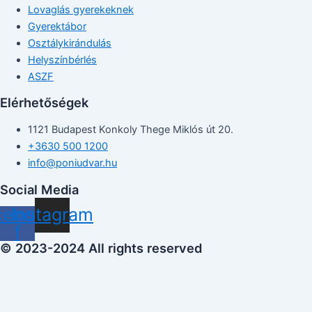
Lovaglás gyerekeknek
Gyerektábor
Osztálykirándulás
Helyszínbérlés
ASZF
Elérhetőségek
1121 Budapest Konkoly Thege Miklós út 20.
+3630 500 1200
info@poniudvar.hu
Social Media
cebook-
Instagram
f
© 2023-2024 All rights reserved