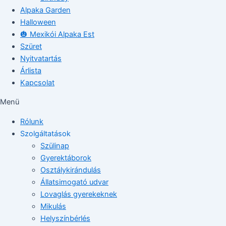
Alpaka Garden
Halloween
🎃 Mexikói Alpaka Est
Szüret
Nyitvatartás
Árlista
Kapcsolat
Menü
Rólunk
Szolgáltatások
Szülinap
Gyerektáborok
Osztálykirándulás
Állatsimogató udvar
Lovaglás gyerekeknek
Mikulás
Helyszínbérlés