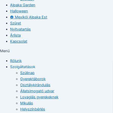
Alpaka Garden
Halloween
🎃 Mexikói Alpaka Est
Szüret
Nyitvatartás
Árlista
Kapcsolat
Menü
Rólunk
Szolgáltatások
Szülinap
Gyerektáborok
Osztálykirándulás
Állatsimogató udvar
Lovaglás gyerekeknek
Mikulás
Helyszínbérlés