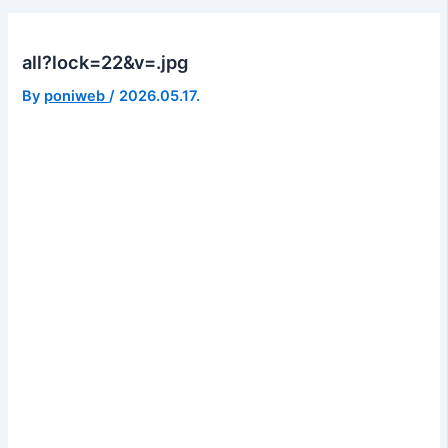
all?lock=22&v=.jpg
By
poniweb
/
2026.05.17.