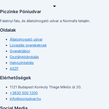
Piczinke Póniudvar
Falatnyi falu, és állatsimogató udvar a Normafa tetején.
Oldalak
Állatsimogató udvar
Lovaglás gyerekeknek
Gyerektábor
Osztálykirándulás
Helyszínbérlés
ASZF
Elérhetőségek
1121 Budapest Konkoly Thege Miklós út 20.
+3630 500 1200
info@poniudvar.hu
Social Media