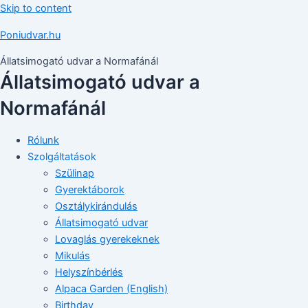
Skip to content
Poniudvar.hu
Állatsimogató udvar a Normafánál
Állatsimogató udvar a
Normafánál
Rólunk
Szolgáltatások
Szülinap
Gyerektáborok
Osztálykirándulás
Állatsimogató udvar
Lovaglás gyerekeknek
Mikulás
Helyszínbérlés
Alpaca Garden (English)
Birthday