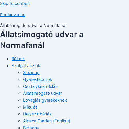
Skip to content
Poniudvar.hu
Állatsimogató udvar a Normafánál
Állatsimogató udvar a
Normafánál
Rólunk
Szolgáltatások
Szülinap
Gyerektáborok
Osztálykirándulás
Állatsimogató udvar
Lovaglás gyerekeknek
Mikulás
Helyszínbérlés
Alpaca Garden (English)
Birthday