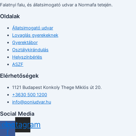
Falatnyi falu, és állatsimogató udvar a Normafa tetején.
Oldalak
Állatsimogató udvar
Lovaglás gyerekeknek
Gyerektábor
Osztálykirándulás
Helyszínbérlés
ASZF
Elérhetőségek
1121 Budapest Konkoly Thege Miklós út 20.
+3630 500 1200
info@poniudvar.hu
Social Media
cebook-
Instagram
f