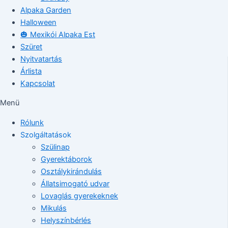
Alpaka Garden
Halloween
🎃 Mexikói Alpaka Est
Szüret
Nyitvatartás
Árlista
Kapcsolat
Menü
Rólunk
Szolgáltatások
Szülinap
Gyerektáborok
Osztálykirándulás
Állatsimogató udvar
Lovaglás gyerekeknek
Mikulás
Helyszínbérlés