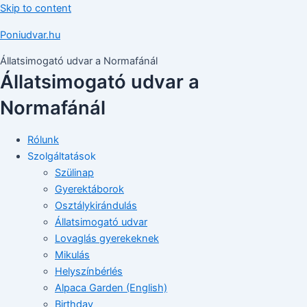
Skip to content
Poniudvar.hu
Állatsimogató udvar a Normafánál
Állatsimogató udvar a
Normafánál
Rólunk
Szolgáltatások
Szülinap
Gyerektáborok
Osztálykirándulás
Állatsimogató udvar
Lovaglás gyerekeknek
Mikulás
Helyszínbérlés
Alpaca Garden (English)
Birthday