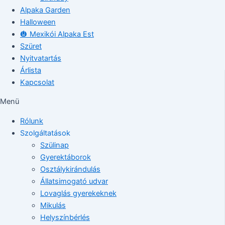
Alpaka Garden
Halloween
🎃 Mexikói Alpaka Est
Szüret
Nyitvatartás
Árlista
Kapcsolat
Menü
Rólunk
Szolgáltatások
Szülinap
Gyerektáborok
Osztálykirándulás
Állatsimogató udvar
Lovaglás gyerekeknek
Mikulás
Helyszínbérlés