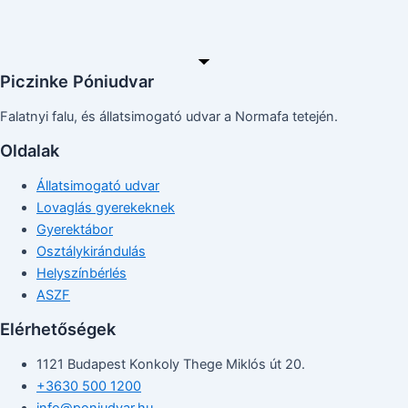
Piczinke Póniudvar
Falatnyi falu, és állatsimogató udvar a Normafa tetején.
Oldalak
Állatsimogató udvar
Lovaglás gyerekeknek
Gyerektábor
Osztálykirándulás
Helyszínbérlés
ASZF
Elérhetőségek
1121 Budapest Konkoly Thege Miklós út 20.
+3630 500 1200
info@poniudvar.hu