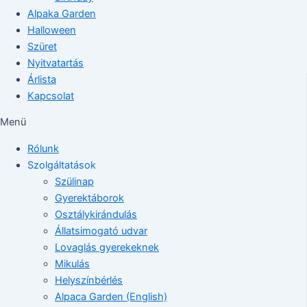
Alpaka Garden
Halloween
Szüret
Nyitvatartás
Árlista
Kapcsolat
Menü
Rólunk
Szolgáltatások
Szülinap
Gyerektáborok
Osztálykirándulás
Állatsimogató udvar
Lovaglás gyerekeknek
Mikulás
Helyszínbérlés
Alpaca Garden (English)