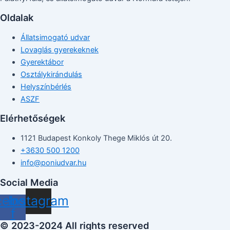
Oldalak
Állatsimogató udvar
Lovaglás gyerekeknek
Gyerektábor
Osztálykirándulás
Helyszínbérlés
ASZF
Elérhetőségek
1121 Budapest Konkoly Thege Miklós út 20.
+3630 500 1200
info@poniudvar.hu
Social Media
cebook-
Instagram
f
© 2023-2024 All rights reserved