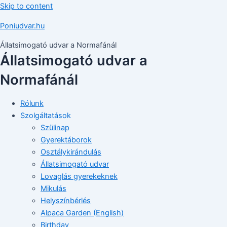
Skip to content
Poniudvar.hu
Állatsimogató udvar a Normafánál
Állatsimogató udvar a
Normafánál
Rólunk
Szolgáltatások
Szülinap
Gyerektáborok
Osztálykirándulás
Állatsimogató udvar
Lovaglás gyerekeknek
Mikulás
Helyszínbérlés
Alpaca Garden (English)
Birthday