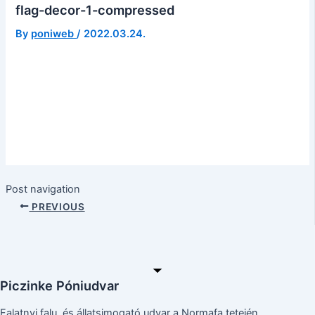
flag-decor-1-compressed
By
poniweb
/
2022.03.24.
Post navigation
PREVIOUS
Piczinke Póniudvar
Falatnyi falu, és állatsimogató udvar a Normafa tetején.