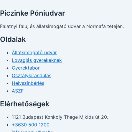
Piczinke Póniudvar
Falatnyi falu, és állatsimogató udvar a Normafa tetején.
Oldalak
Állatsimogató udvar
Lovaglás gyerekeknek
Gyerektábor
Osztálykirándulás
Helyszínbérlés
ASZF
Elérhetőségek
1121 Budapest Konkoly Thege Miklós út 20.
+3630 500 1200