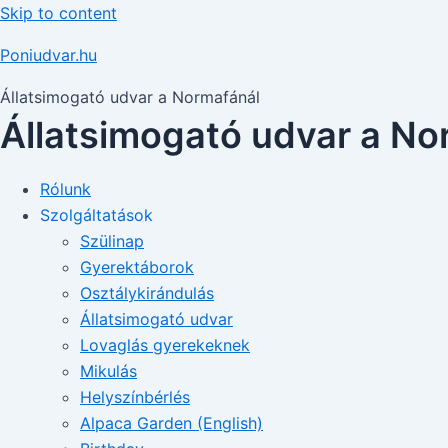
Skip to content
Poniudvar.hu
Állatsimogató udvar a Normafánál
Állatsimogató udvar a No
Rólunk
Szolgáltatások
Szülinap
Gyerektáborok
Osztálykirándulás
Állatsimogató udvar
Lovaglás gyerekeknek
Mikulás
Helyszínbérlés
Alpaca Garden (English)