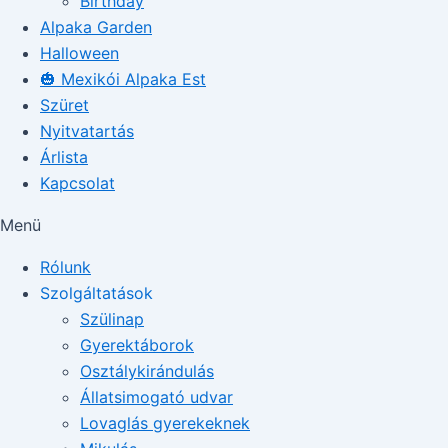
Birthday
Alpaka Garden
Halloween
🎃 Mexikói Alpaka Est
Szüret
Nyitvatartás
Árlista
Kapcsolat
Menü
Rólunk
Szolgáltatások
Szülinap
Gyerektáborok
Osztálykirándulás
Állatsimogató udvar
Lovaglás gyerekeknek