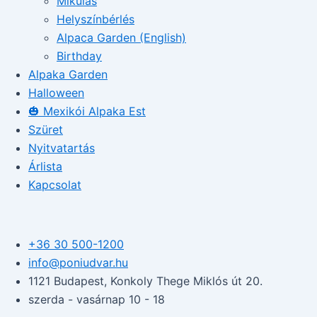
Mikulás
Helyszínbérlés
Alpaca Garden (English)
Birthday
Alpaka Garden
Halloween
🎃 Mexikói Alpaka Est
Szüret
Nyitvatartás
Árlista
Kapcsolat
+36 30 500-1200​
info@poniudvar.hu
1121 Budapest, Konkoly Thege Miklós út 20.
szerda - vasárnap 10 - 18