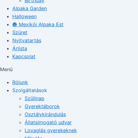
Birthday
Alpaka Garden
Halloween
🎃 Mexikói Alpaka Est
Szüret
Nyitvatartás
Árlista
Kapcsolat
Menü
Rólunk
Szolgáltatások
Szülinap
Gyerektáborok
Osztálykirándulás
Állatsimogató udvar
Lovaglás gyerekeknek