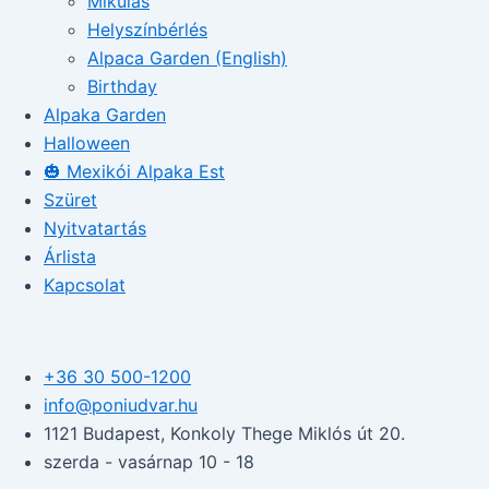
Mikulás
Helyszínbérlés
Alpaca Garden (English)
Birthday
Alpaka Garden
Halloween
🎃 Mexikói Alpaka Est
Szüret
Nyitvatartás
Árlista
Kapcsolat
+36 30 500-1200​
info@poniudvar.hu
1121 Budapest, Konkoly Thege Miklós út 20.
szerda - vasárnap 10 - 18