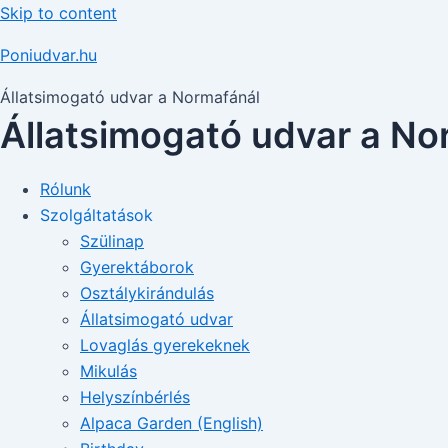
Skip to content
Poniudvar.hu
Állatsimogató udvar a Normafánál
Állatsimogató udvar a No
Rólunk
Szolgáltatások
Szülinap
Gyerektáborok
Osztálykirándulás
Állatsimogató udvar
Lovaglás gyerekeknek
Mikulás
Helyszínbérlés
Alpaca Garden (English)