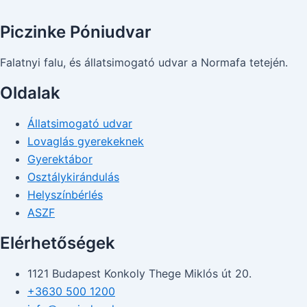
Piczinke Póniudvar
Falatnyi falu, és állatsimogató udvar a Normafa tetején.
Oldalak
Állatsimogató udvar
Lovaglás gyerekeknek
Gyerektábor
Osztálykirándulás
Helyszínbérlés
ASZF
Elérhetőségek
1121 Budapest Konkoly Thege Miklós út 20.
+3630 500 1200