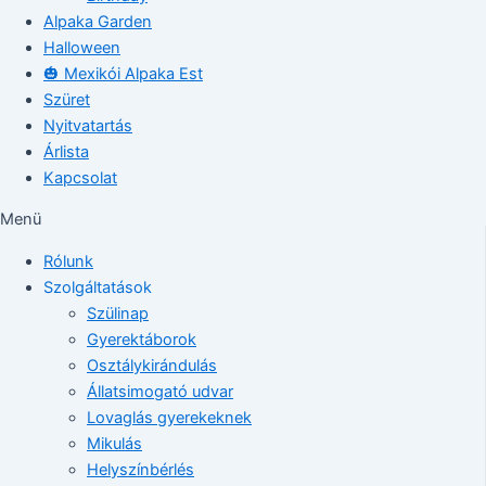
Alpaka Garden
Halloween
🎃 Mexikói Alpaka Est
Szüret
Nyitvatartás
Árlista
Kapcsolat
Menü
Rólunk
Szolgáltatások
Szülinap
Gyerektáborok
Osztálykirándulás
Állatsimogató udvar
Lovaglás gyerekeknek
Mikulás
Helyszínbérlés