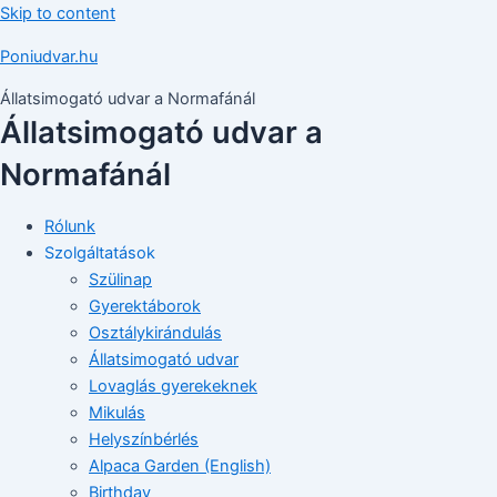
Skip to content
Poniudvar.hu
Állatsimogató udvar a Normafánál
Állatsimogató udvar a
Normafánál
Rólunk
Szolgáltatások
Szülinap
Gyerektáborok
Osztálykirándulás
Állatsimogató udvar
Lovaglás gyerekeknek
Mikulás
Helyszínbérlés
Alpaca Garden (English)
Birthday