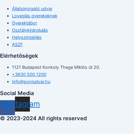
Állatsimogató udvar
Lovaglás gyerekeknek
Gyerektábor
Osztálykirándulás
Helyszínbérlés
ASZF
Elérhetőségek
1121 Budapest Konkoly Thege Miklós út 20.
+3630 500 1200
info@poniudvar.hu
Social Media
cebook-
Instagram
f
© 2023-2024 All rights reserved