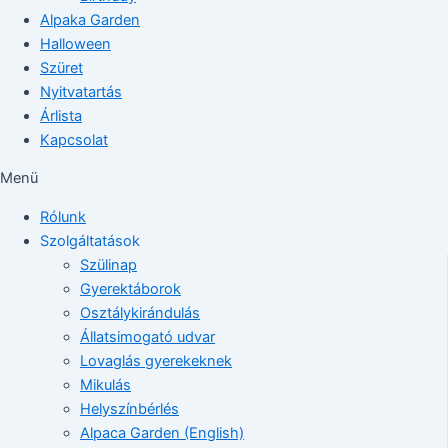
Alpaka Garden
Halloween
Szüret
Nyitvatartás
Árlista
Kapcsolat
Menü
Rólunk
Szolgáltatások
Szülinap
Gyerektáborok
Osztálykirándulás
Állatsimogató udvar
Lovaglás gyerekeknek
Mikulás
Helyszínbérlés
Alpaca Garden (English)