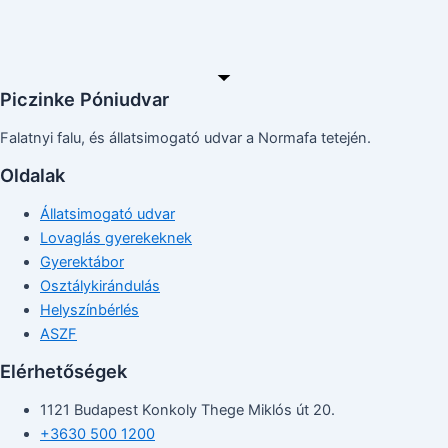
Piczinke Póniudvar
Falatnyi falu, és állatsimogató udvar a Normafa tetején.
Oldalak
Állatsimogató udvar
Lovaglás gyerekeknek
Gyerektábor
Osztálykirándulás
Helyszínbérlés
ASZF
Elérhetőségek
1121 Budapest Konkoly Thege Miklós út 20.
+3630 500 1200