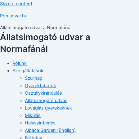
Skip to content
Poniudvar.hu
Állatsimogató udvar a Normafánál
Állatsimogató udvar a
Normafánál
Rólunk
Szolgáltatások
Szülinap
Gyerektáborok
Osztálykirándulás
Állatsimogató udvar
Lovaglás gyerekeknek
Mikulás
Helyszínbérlés
Alpaca Garden (English)
Birthday