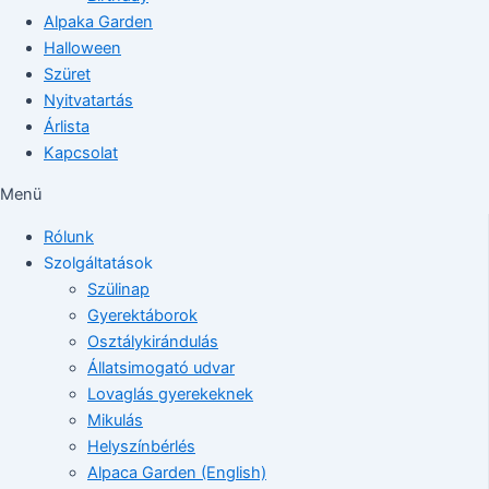
Alpaka Garden
Halloween
Szüret
Nyitvatartás
Árlista
Kapcsolat
Menü
Rólunk
Szolgáltatások
Szülinap
Gyerektáborok
Osztálykirándulás
Állatsimogató udvar
Lovaglás gyerekeknek
Mikulás
Helyszínbérlés
Alpaca Garden (English)