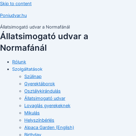
Skip to content
Poniudvar.hu
Állatsimogató udvar a Normafánál
Állatsimogató udvar a
Normafánál
Rólunk
Szolgáltatások
Szülinap
Gyerektáborok
Osztálykirándulás
Állatsimogató udvar
Lovaglás gyerekeknek
Mikulás
Helyszínbérlés
Alpaca Garden (English)
Birthday