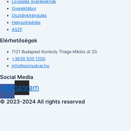
Lovaglás gyerekeknek
Gyerektábor
Osztálykirándulás
Helyszínbérlés
ASZF
Elérhetőségek
1121 Budapest Konkoly Thege Miklós út 20.
+3630 500 1200
info@poniudvar.hu
Social Media
cebook-
Instagram
f
© 2023-2024 All rights reserved