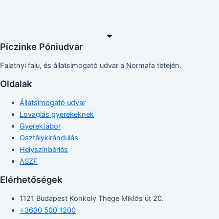
Piczinke Póniudvar
Falatnyi falu, és állatsimogató udvar a Normafa tetején.
Oldalak
Állatsimogató udvar
Lovaglás gyerekeknek
Gyerektábor
Osztálykirándulás
Helyszínbérlés
ASZF
Elérhetőségek
1121 Budapest Konkoly Thege Miklós út 20.
+3630 500 1200