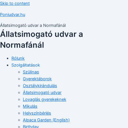
Skip to content
Poniudvar.hu
Állatsimogató udvar a Normafánál
Állatsimogató udvar a
Normafánál
Rólunk
Szolgáltatások
Szülinap
Gyerektáborok
Osztálykirándulás
Állatsimogató udvar
Lovaglás gyerekeknek
Mikulás
Helyszínbérlés
Alpaca Garden (English)
Birthday