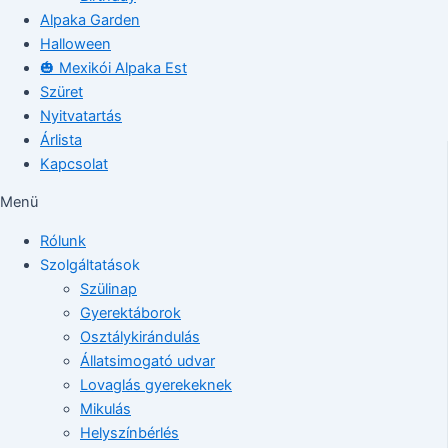
Alpaka Garden
Halloween
🎃 Mexikói Alpaka Est
Szüret
Nyitvatartás
Árlista
Kapcsolat
Menü
Rólunk
Szolgáltatások
Szülinap
Gyerektáborok
Osztálykirándulás
Állatsimogató udvar
Lovaglás gyerekeknek
Mikulás
Helyszínbérlés