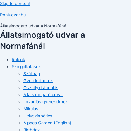
Skip to content
Poniudvar.hu
Állatsimogató udvar a Normafánál
Állatsimogató udvar a
Normafánál
Rólunk
Szolgáltatások
Szülinap
Gyerektáborok
Osztálykirándulás
Állatsimogató udvar
Lovaglás gyerekeknek
Mikulás
Helyszínbérlés
Alpaca Garden (English)
Birthday