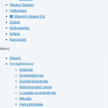
Alpaka Garden
Halloween
🎃 Mexikói Alpaka Est
Szüret
Nyitvatartás
Árlista
Kapcsolat
Menü
Rólunk
Szolgáltatások
Szülinap
Gyerektáborok
Osztálykirándulás
Állatsimogató udvar
Lovaglás gyerekeknek
Mikulás
Helyszínbérlés