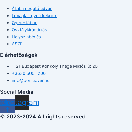
Állatsimogató udvar
Lovaglás gyerekeknek
Gyerektábor
Osztálykirándulás
Helyszínbérlés
ASZF
Elérhetőségek
1121 Budapest Konkoly Thege Miklós út 20.
+3630 500 1200
info@poniudvar.hu
Social Media
cebook-
Instagram
f
© 2023-2024 All rights reserved