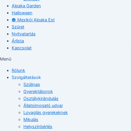
Alpaka Garden
Halloween
🎃 Mexikói Alpaka Est
Szüret
Nyitvatartás
Árlista
Kapcsolat
Menü
Rólunk
Szolgáltatások
Szülinap
Gyerektáborok
Osztálykirándulás
Állatsimogató udvar
Lovaglás gyerekeknek
Mikulás
Helyszínbérlés