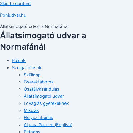
Skip to content
Poniudvar.hu
Állatsimogató udvar a Normafánál
Állatsimogató udvar a
Normafánál
Rólunk
Szolgáltatások
Szülinap
Gyerektáborok
Osztálykirándulás
Állatsimogató udvar
Lovaglás gyerekeknek
Mikulás
Helyszínbérlés
Alpaca Garden (English)
Birthday