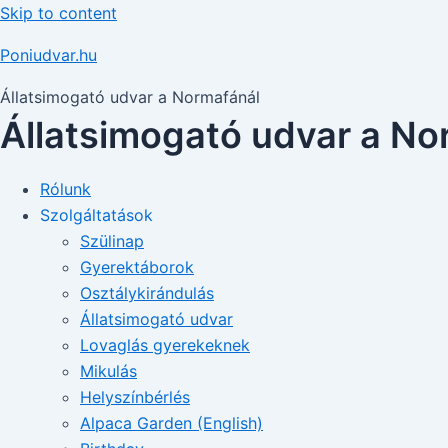
Skip to content
Poniudvar.hu
Állatsimogató udvar a Normafánál
Állatsimogató udvar a No
Rólunk
Szolgáltatások
Szülinap
Gyerektáborok
Osztálykirándulás
Állatsimogató udvar
Lovaglás gyerekeknek
Mikulás
Helyszínbérlés
Alpaca Garden (English)