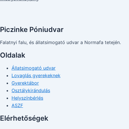
Piczinke Póniudvar
Falatnyi falu, és állatsimogató udvar a Normafa tetején.
Oldalak
Állatsimogató udvar
Lovaglás gyerekeknek
Gyerektábor
Osztálykirándulás
Helyszínbérlés
ASZF
Elérhetőségek