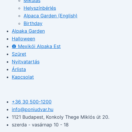
Mikulás
Helyszínbérlés
Alpaca Garden (English)
Birthday
Alpaka Garden
Halloween
🎃 Mexikói Alpaka Est
Szüret
Nyitvatartás
Árlista
Kapcsolat
+36 30 500-1200​
info@poniudvar.hu
1121 Budapest, Konkoly Thege Miklós út 20.
szerda - vasárnap 10 - 18