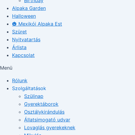
Birthday
Alpaka Garden
Halloween
🎃 Mexikói Alpaka Est
Szüret
Nyitvatartás
Árlista
Kapcsolat
Menü
Rólunk
Szolgáltatások
Szülinap
Gyerektáborok
Osztálykirándulás
Állatsimogató udvar
Lovaglás gyerekeknek