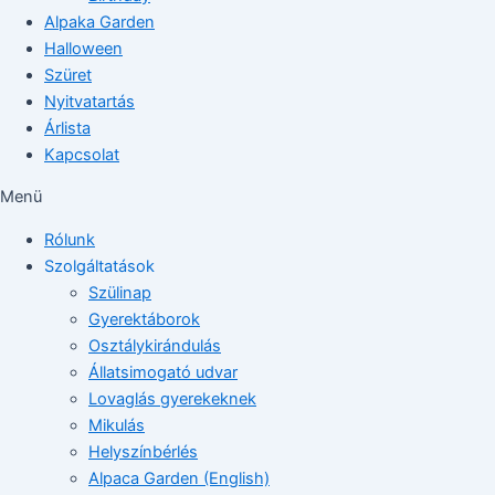
Alpaka Garden
Halloween
Szüret
Nyitvatartás
Árlista
Kapcsolat
Menü
Rólunk
Szolgáltatások
Szülinap
Gyerektáborok
Osztálykirándulás
Állatsimogató udvar
Lovaglás gyerekeknek
Mikulás
Helyszínbérlés
Alpaca Garden (English)