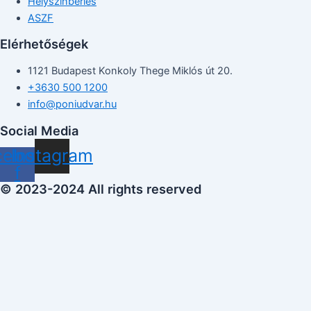
Helyszínbérlés
ASZF
Elérhetőségek
1121 Budapest Konkoly Thege Miklós út 20.
+3630 500 1200
info@poniudvar.hu
Social Media
cebook-
Instagram
f
© 2023-2024 All rights reserved