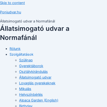
Skip to content
Poniudvar.hu
Állatsimogató udvar a Normafánál
Állatsimogató udvar a
Normafánál
Rólunk
Szolgáltatások
Szülinap
Gyerektáborok
Osztálykirándulás
Állatsimogató udvar
Lovaglás gyerekeknek
Mikulás
Helyszínbérlés
Alpaca Garden (English)
Birthday