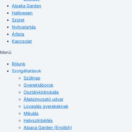
Alpaka Garden
Halloween
Szüret
Nyitvatartás
Árlista
Kapcsolat
Menü
Rólunk
Szolgáltatások
Szülinap
Gyerektáborok
Osztálykirándulás
Állatsimogató udvar
Lovaglás gyerekeknek
Mikulás
Helyszínbérlés
Alpaca Garden (English)