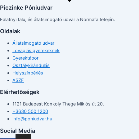
Piczinke Póniudvar
Falatnyi falu, és állatsimogató udvar a Normafa tetején.
Oldalak
Állatsimogató udvar
Lovaglás gyerekeknek
Gyerektábor
Osztálykirándulás
Helyszínbérlés
ASZF
Elérhetőségek
1121 Budapest Konkoly Thege Miklós út 20.
+3630 500 1200
info@poniudvar.hu
Social Media