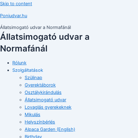
Skip to content
Poniudvar.hu
Állatsimogató udvar a Normafánál
Állatsimogató udvar a
Normafánál
Rólunk
Szolgáltatások
Szülinap
Gyerektáborok
Osztálykirándulás
Állatsimogató udvar
Lovaglás gyerekeknek
Mikulás
Helyszínbérlés
Alpaca Garden (English)
Birthday