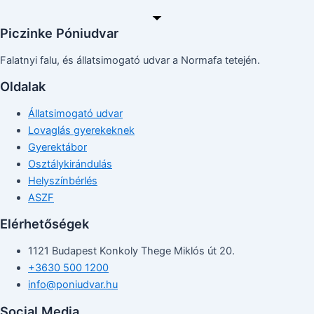
Piczinke Póniudvar
Falatnyi falu, és állatsimogató udvar a Normafa tetején.
Oldalak
Állatsimogató udvar
Lovaglás gyerekeknek
Gyerektábor
Osztálykirándulás
Helyszínbérlés
ASZF
Elérhetőségek
1121 Budapest Konkoly Thege Miklós út 20.
+3630 500 1200
info@poniudvar.hu
Social Media