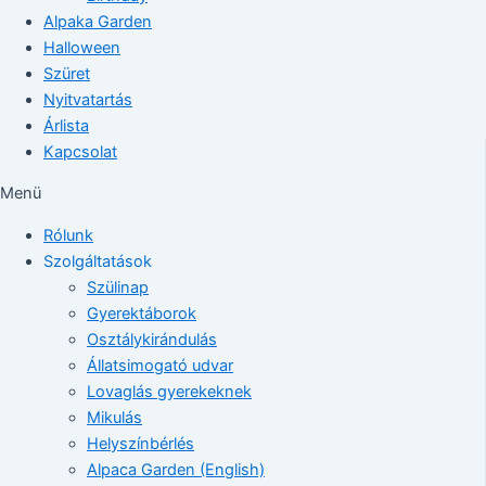
Alpaka Garden
Halloween
Szüret
Nyitvatartás
Árlista
Kapcsolat
Menü
Rólunk
Szolgáltatások
Szülinap
Gyerektáborok
Osztálykirándulás
Állatsimogató udvar
Lovaglás gyerekeknek
Mikulás
Helyszínbérlés
Alpaca Garden (English)