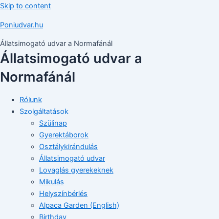
Skip to content
Poniudvar.hu
Állatsimogató udvar a Normafánál
Állatsimogató udvar a
Normafánál
Rólunk
Szolgáltatások
Szülinap
Gyerektáborok
Osztálykirándulás
Állatsimogató udvar
Lovaglás gyerekeknek
Mikulás
Helyszínbérlés
Alpaca Garden (English)
Birthday