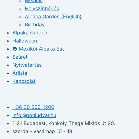
Mikulás
Helyszínbérlés
Alpaca Garden (English)
Birthday
Alpaka Garden
Halloween
🎃 Mexikói Alpaka Est
Szüret
Nyitvatartás
Árlista
Kapcsolat
+36 30 500-1200​
info@poniudvar.hu
1121 Budapest, Konkoly Thege Miklós út 20.
szerda - vasárnap 10 - 18