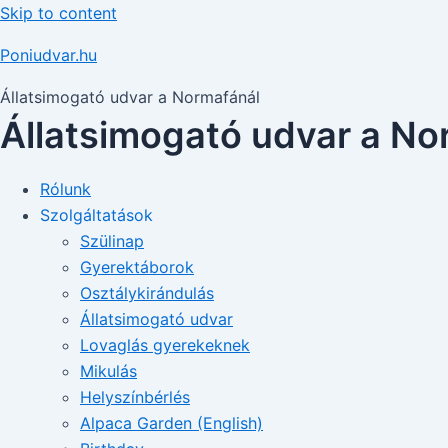
Skip to content
Poniudvar.hu
Állatsimogató udvar a Normafánál
Állatsimogató udvar a No
Rólunk
Szolgáltatások
Szülinap
Gyerektáborok
Osztálykirándulás
Állatsimogató udvar
Lovaglás gyerekeknek
Mikulás
Helyszínbérlés
Alpaca Garden (English)