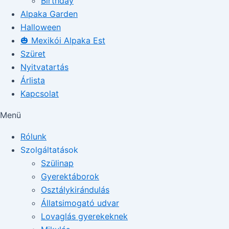
Birthday
Alpaka Garden
Halloween
🎃 Mexikói Alpaka Est
Szüret
Nyitvatartás
Árlista
Kapcsolat
Menü
Rólunk
Szolgáltatások
Szülinap
Gyerektáborok
Osztálykirándulás
Állatsimogató udvar
Lovaglás gyerekeknek