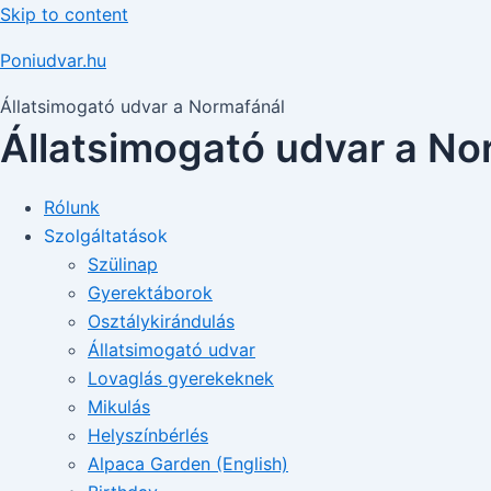
Skip to content
Poniudvar.hu
Állatsimogató udvar a Normafánál
Állatsimogató udvar a No
Rólunk
Szolgáltatások
Szülinap
Gyerektáborok
Osztálykirándulás
Állatsimogató udvar
Lovaglás gyerekeknek
Mikulás
Helyszínbérlés
Alpaca Garden (English)