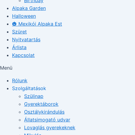
Birthday
Alpaka Garden
Halloween
🎃 Mexikói Alpaka Est
Szüret
Nyitvatartás
Árlista
Kapcsolat
Menü
Rólunk
Szolgáltatások
Szülinap
Gyerektáborok
Osztálykirándulás
Állatsimogató udvar
Lovaglás gyerekeknek