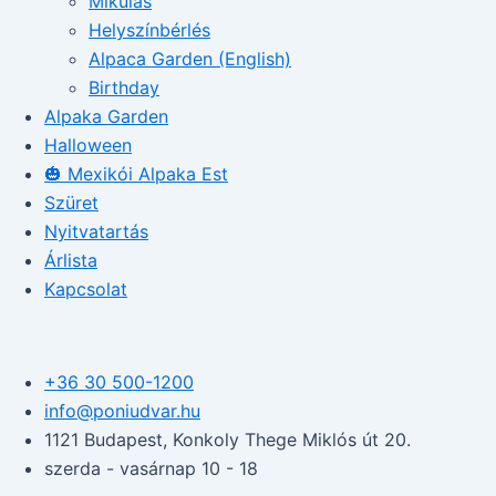
Mikulás
Helyszínbérlés
Alpaca Garden (English)
Birthday
Alpaka Garden
Halloween
🎃 Mexikói Alpaka Est
Szüret
Nyitvatartás
Árlista
Kapcsolat
+36 30 500-1200​
info@poniudvar.hu
1121 Budapest, Konkoly Thege Miklós út 20.
szerda - vasárnap 10 - 18