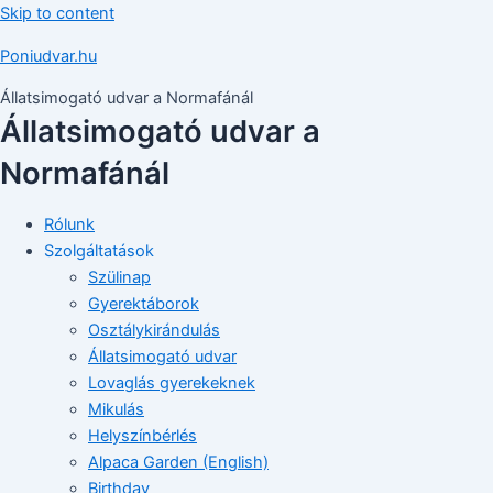
Skip to content
Poniudvar.hu
Állatsimogató udvar a Normafánál
Állatsimogató udvar a
Normafánál
Rólunk
Szolgáltatások
Szülinap
Gyerektáborok
Osztálykirándulás
Állatsimogató udvar
Lovaglás gyerekeknek
Mikulás
Helyszínbérlés
Alpaca Garden (English)
Birthday