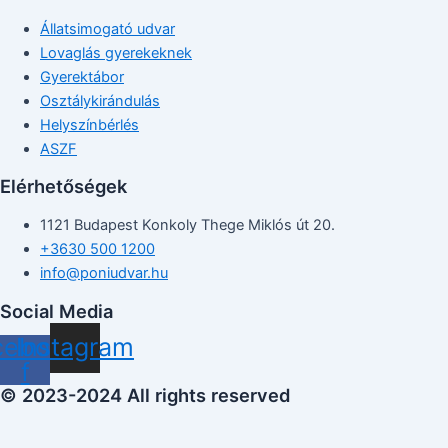
Állatsimogató udvar
Lovaglás gyerekeknek
Gyerektábor
Osztálykirándulás
Helyszínbérlés
ASZF
Elérhetőségek
1121 Budapest Konkoly Thege Miklós út 20.
+3630 500 1200
info@poniudvar.hu
Social Media
cebook-
Instagram
f
© 2023-2024 All rights reserved