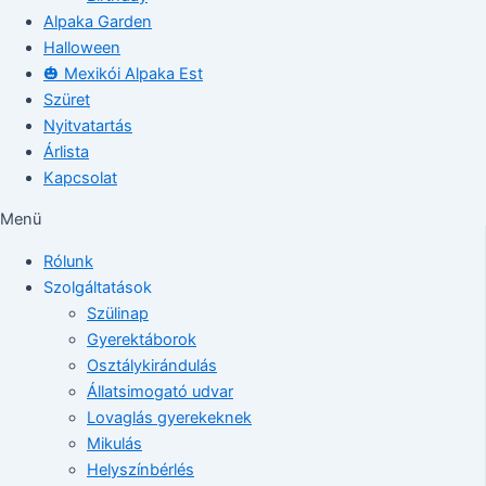
Alpaka Garden
Halloween
🎃 Mexikói Alpaka Est
Szüret
Nyitvatartás
Árlista
Kapcsolat
Menü
Rólunk
Szolgáltatások
Szülinap
Gyerektáborok
Osztálykirándulás
Állatsimogató udvar
Lovaglás gyerekeknek
Mikulás
Helyszínbérlés