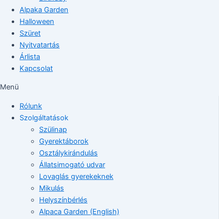
Alpaka Garden
Halloween
Szüret
Nyitvatartás
Árlista
Kapcsolat
Menü
Rólunk
Szolgáltatások
Szülinap
Gyerektáborok
Osztálykirándulás
Állatsimogató udvar
Lovaglás gyerekeknek
Mikulás
Helyszínbérlés
Alpaca Garden (English)