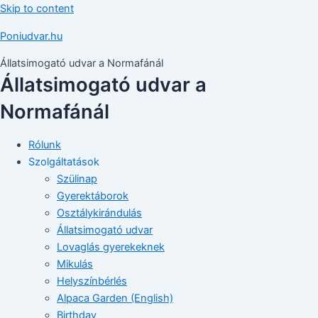
Skip to content
Poniudvar.hu
Állatsimogató udvar a Normafánál
Állatsimogató udvar a
Normafánál
Rólunk
Szolgáltatások
Szülinap
Gyerektáborok
Osztálykirándulás
Állatsimogató udvar
Lovaglás gyerekeknek
Mikulás
Helyszínbérlés
Alpaca Garden (English)
Birthday