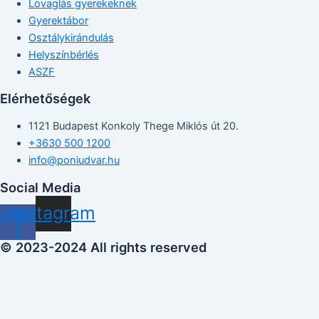
Lovaglás gyerekeknek
Gyerektábor
Osztálykirándulás
Helyszínbérlés
ASZF
Elérhetőségek
1121 Budapest Konkoly Thege Miklós út 20.
+3630 500 1200
info@poniudvar.hu
Social Media
cebook-
Instagram
f
© 2023-2024 All rights reserved