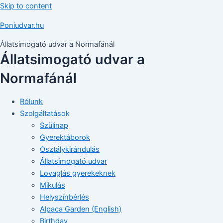
Skip to content
Poniudvar.hu
Állatsimogató udvar a Normafánál
Állatsimogató udvar a
Normafánál
Rólunk
Szolgáltatások
Szülinap
Gyerektáborok
Osztálykirándulás
Állatsimogató udvar
Lovaglás gyerekeknek
Mikulás
Helyszínbérlés
Alpaca Garden (English)
Birthday