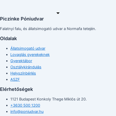
Piczinke Póniudvar
Falatnyi falu, és állatsimogató udvar a Normafa tetején.
Oldalak
Állatsimogató udvar
Lovaglás gyerekeknek
Gyerektábor
Osztálykirándulás
Helyszínbérlés
ASZF
Elérhetőségek
1121 Budapest Konkoly Thege Miklós út 20.
+3630 500 1200
info@poniudvar.hu