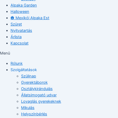
Alpaka Garden
Halloween
🎃 Mexikói Alpaka Est
Szüret
Nyitvatartás
Árlista
Kapcsolat
Menü
Rólunk
Szolgáltatások
Szülinap
Gyerektáborok
Osztálykirándulás
Állatsimogató udvar
Lovaglás gyerekeknek
Mikulás
Helyszínbérlés