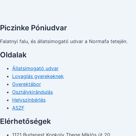
Piczinke Póniudvar
Falatnyi falu, és állatsimogató udvar a Normafa tetején.
Oldalak
Állatsimogató udvar
Lovaglás gyerekeknek
Gyerektábor
Osztálykirándulás
Helyszínbérlés
ASZF
Elérhetőségek
1121 Budapest Konkoly Thege Miklós út 20.