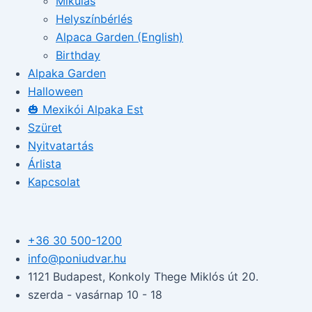
Mikulás
Helyszínbérlés
Alpaca Garden (English)
Birthday
Alpaka Garden
Halloween
🎃 Mexikói Alpaka Est
Szüret
Nyitvatartás
Árlista
Kapcsolat
+36 30 500-1200​
info@poniudvar.hu
1121 Budapest, Konkoly Thege Miklós út 20.
szerda - vasárnap 10 - 18