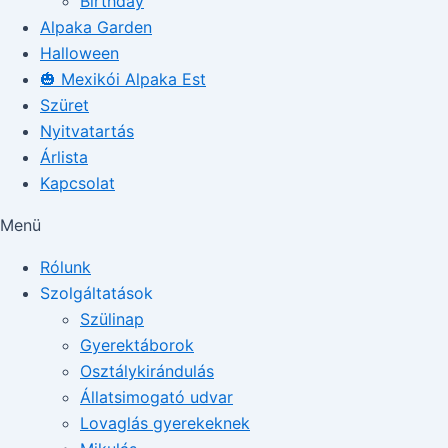
Birthday
Alpaka Garden
Halloween
🎃 Mexikói Alpaka Est
Szüret
Nyitvatartás
Árlista
Kapcsolat
Menü
Rólunk
Szolgáltatások
Szülinap
Gyerektáborok
Osztálykirándulás
Állatsimogató udvar
Lovaglás gyerekeknek