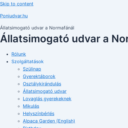
Skip to content
Poniudvar.hu
Állatsimogató udvar a Normafánál
Állatsimogató udvar a No
Rólunk
Szolgáltatások
Szülinap
Gyerektáborok
Osztálykirándulás
Állatsimogató udvar
Lovaglás gyerekeknek
Mikulás
Helyszínbérlés
Alpaca Garden (English)