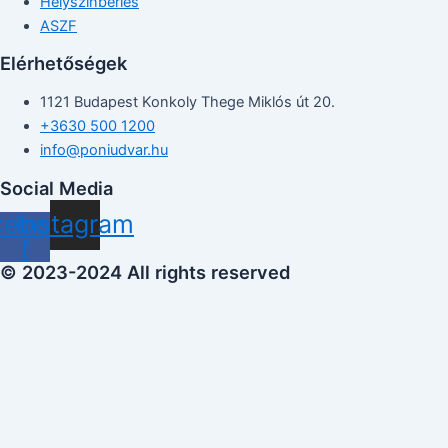
Helyszínbérlés
ASZF
Elérhetőségek
1121 Budapest Konkoly Thege Miklós út 20.
+3630 500 1200
info@poniudvar.hu
Social Media
cebook-
Instagram
f
© 2023-2024 All rights reserved