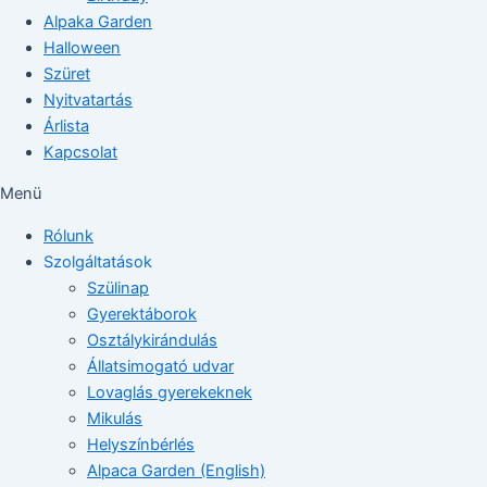
Alpaka Garden
Halloween
Szüret
Nyitvatartás
Árlista
Kapcsolat
Menü
Rólunk
Szolgáltatások
Szülinap
Gyerektáborok
Osztálykirándulás
Állatsimogató udvar
Lovaglás gyerekeknek
Mikulás
Helyszínbérlés
Alpaca Garden (English)