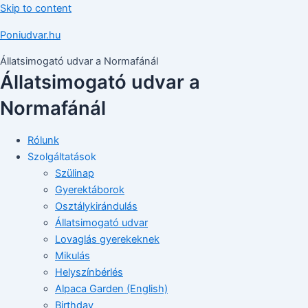
Skip to content
Poniudvar.hu
Állatsimogató udvar a Normafánál
Állatsimogató udvar a
Normafánál
Rólunk
Szolgáltatások
Szülinap
Gyerektáborok
Osztálykirándulás
Állatsimogató udvar
Lovaglás gyerekeknek
Mikulás
Helyszínbérlés
Alpaca Garden (English)
Birthday