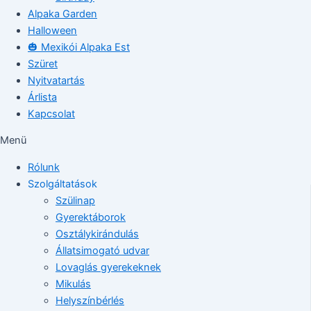
Alpaka Garden
Halloween
🎃 Mexikói Alpaka Est
Szüret
Nyitvatartás
Árlista
Kapcsolat
Menü
Rólunk
Szolgáltatások
Szülinap
Gyerektáborok
Osztálykirándulás
Állatsimogató udvar
Lovaglás gyerekeknek
Mikulás
Helyszínbérlés