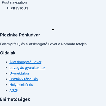
Post navigation
PREVIOUS
Piczinke Póniudvar
Falatnyi falu, és állatsimogató udvar a Normafa tetején.
Oldalak
Állatsimogató udvar
Lovaglás gyerekeknek
Gyerektábor
Osztálykirándulás
Helyszínbérlés
ASZF
Elérhetőségek