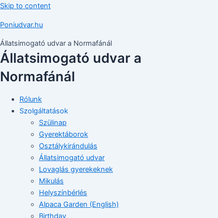
Skip to content
Poniudvar.hu
Állatsimogató udvar a Normafánál
Állatsimogató udvar a
Normafánál
Rólunk
Szolgáltatások
Szülinap
Gyerektáborok
Osztálykirándulás
Állatsimogató udvar
Lovaglás gyerekeknek
Mikulás
Helyszínbérlés
Alpaca Garden (English)
Birthday