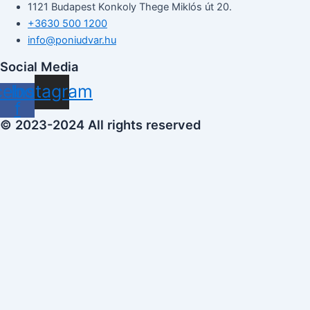
1121 Budapest Konkoly Thege Miklós út 20.
+3630 500 1200
info@poniudvar.hu
Social Media
cebook-
Instagram
f
© 2023-2024 All rights reserved