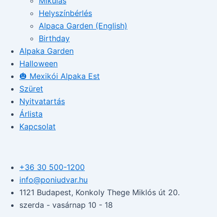
Mikulás
Helyszínbérlés
Alpaca Garden (English)
Birthday
Alpaka Garden
Halloween
🎃 Mexikói Alpaka Est
Szüret
Nyitvatartás
Árlista
Kapcsolat
+36 30 500-1200​
info@poniudvar.hu
1121 Budapest, Konkoly Thege Miklós út 20.
szerda - vasárnap 10 - 18