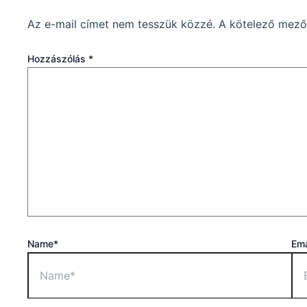
Az e-mail címet nem tesszük közzé.
A kötelező mez
Hozzászólás
*
Name*
Ema