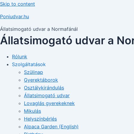
Skip to content
Poniudvar.hu
Állatsimogató udvar a Normafánál
Állatsimogató udvar a No
Rólunk
Szolgáltatások
Szülinap
Gyerektáborok
Osztálykirándulás
Állatsimogató udvar
Lovaglás gyerekeknek
Mikulás
Helyszínbérlés
Alpaca Garden (English)