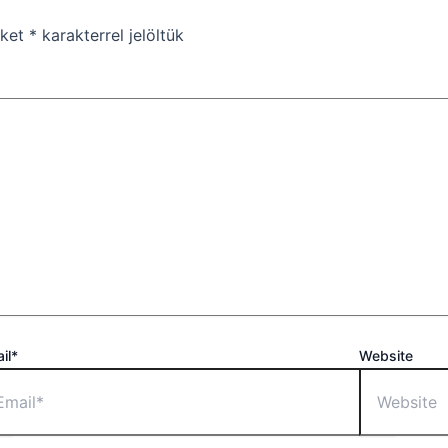
őket
*
karakterrel jelöltük
il*
Website