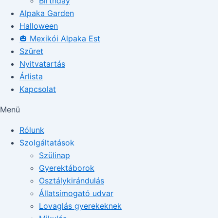
Birthday
Alpaka Garden
Halloween
🎃 Mexikói Alpaka Est
Szüret
Nyitvatartás
Árlista
Kapcsolat
Menü
Rólunk
Szolgáltatások
Szülinap
Gyerektáborok
Osztálykirándulás
Állatsimogató udvar
Lovaglás gyerekeknek