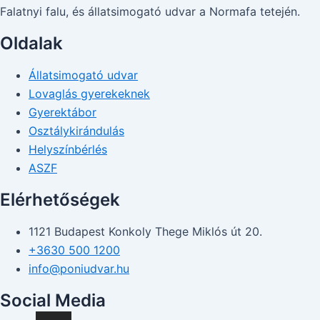
Falatnyi falu, és állatsimogató udvar a Normafa tetején.
Oldalak
Állatsimogató udvar
Lovaglás gyerekeknek
Gyerektábor
Osztálykirándulás
Helyszínbérlés
ASZF
Elérhetőségek
1121 Budapest Konkoly Thege Miklós út 20.
+3630 500 1200
info@poniudvar.hu
Social Media