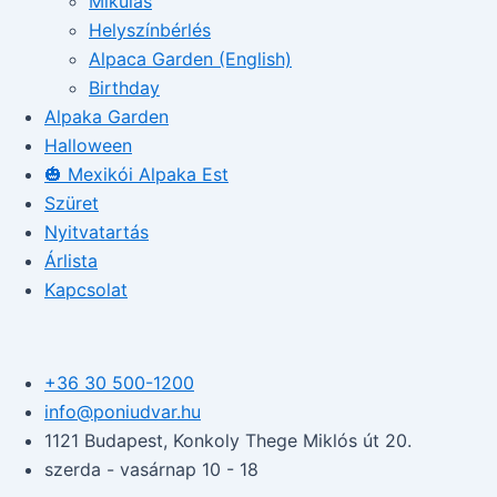
Mikulás
Helyszínbérlés
Alpaca Garden (English)
Birthday
Alpaka Garden
Halloween
🎃 Mexikói Alpaka Est
Szüret
Nyitvatartás
Árlista
Kapcsolat
+36 30 500-1200​
info@poniudvar.hu
1121 Budapest, Konkoly Thege Miklós út 20.
szerda - vasárnap 10 - 18