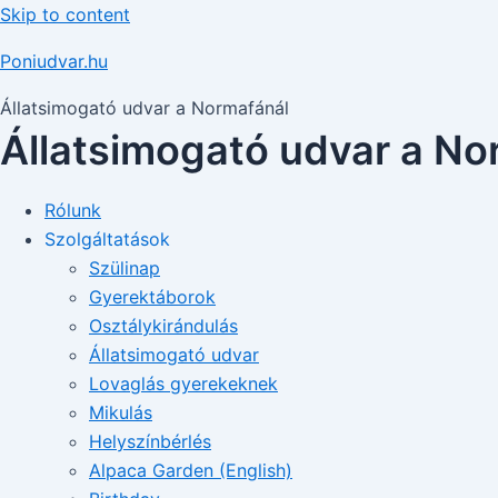
Skip to content
Poniudvar.hu
Állatsimogató udvar a Normafánál
Állatsimogató udvar a No
Rólunk
Szolgáltatások
Szülinap
Gyerektáborok
Osztálykirándulás
Állatsimogató udvar
Lovaglás gyerekeknek
Mikulás
Helyszínbérlés
Alpaca Garden (English)