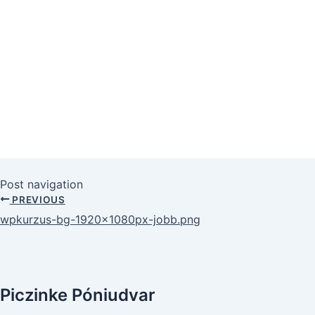
Post navigation
PREVIOUS
wpkurzus-bg-1920x1080px-jobb.png
Piczinke Póniudvar