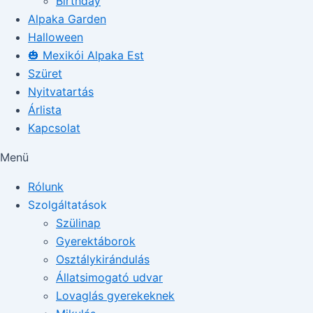
Birthday
Alpaka Garden
Halloween
🎃 Mexikói Alpaka Est
Szüret
Nyitvatartás
Árlista
Kapcsolat
Menü
Rólunk
Szolgáltatások
Szülinap
Gyerektáborok
Osztálykirándulás
Állatsimogató udvar
Lovaglás gyerekeknek