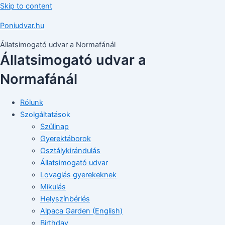
Skip to content
Poniudvar.hu
Állatsimogató udvar a Normafánál
Állatsimogató udvar a
Normafánál
Rólunk
Szolgáltatások
Szülinap
Gyerektáborok
Osztálykirándulás
Állatsimogató udvar
Lovaglás gyerekeknek
Mikulás
Helyszínbérlés
Alpaca Garden (English)
Birthday