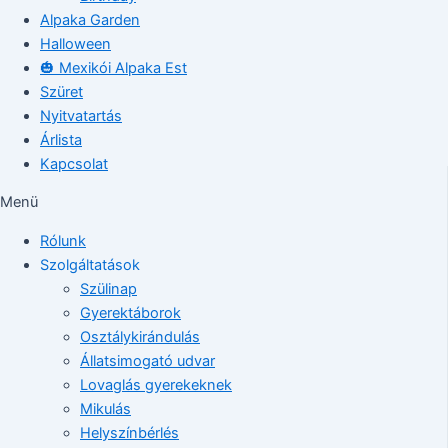
Alpaka Garden
Halloween
🎃 Mexikói Alpaka Est
Szüret
Nyitvatartás
Árlista
Kapcsolat
Menü
Rólunk
Szolgáltatások
Szülinap
Gyerektáborok
Osztálykirándulás
Állatsimogató udvar
Lovaglás gyerekeknek
Mikulás
Helyszínbérlés