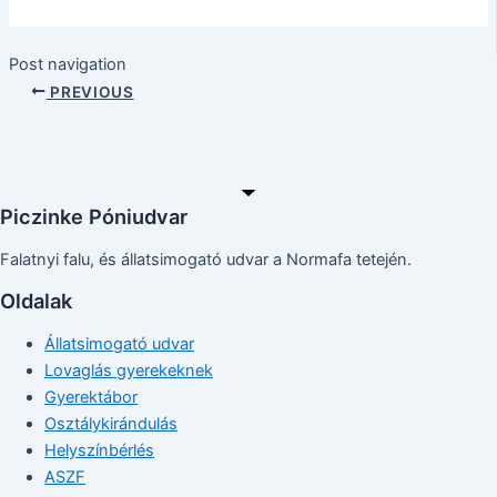
Post navigation
PREVIOUS
Piczinke Póniudvar
Falatnyi falu, és állatsimogató udvar a Normafa tetején.
Oldalak
Állatsimogató udvar
Lovaglás gyerekeknek
Gyerektábor
Osztálykirándulás
Helyszínbérlés
ASZF