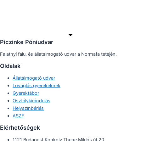
Piczinke Póniudvar
Falatnyi falu, és állatsimogató udvar a Normafa tetején.
Oldalak
Állatsimogató udvar
Lovaglás gyerekeknek
Gyerektábor
Osztálykirándulás
Helyszínbérlés
ASZF
Elérhetőségek
1121 Budapest Konkoly Thege Miklós út 20.