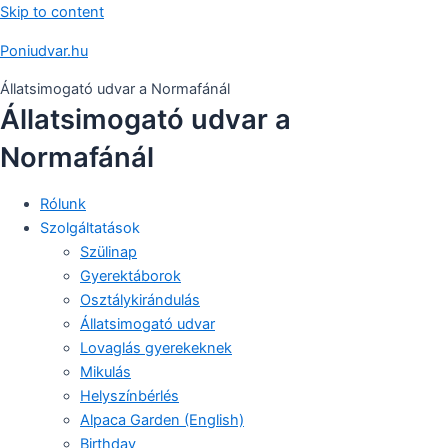
Skip to content
Poniudvar.hu
Állatsimogató udvar a Normafánál
Állatsimogató udvar a
Normafánál
Rólunk
Szolgáltatások
Szülinap
Gyerektáborok
Osztálykirándulás
Állatsimogató udvar
Lovaglás gyerekeknek
Mikulás
Helyszínbérlés
Alpaca Garden (English)
Birthday