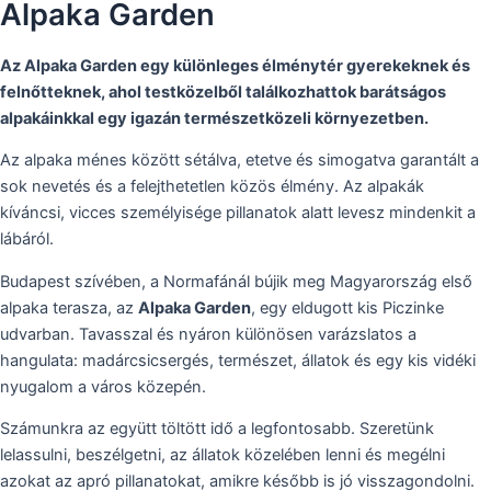
Alpaka Garden
Az Alpaka Garden egy különleges élménytér gyerekeknek és
felnőtteknek, ahol testközelből találkozhattok barátságos
alpakáinkkal egy igazán természetközeli környezetben.
Az alpaka ménes között sétálva, etetve és simogatva garantált a
sok nevetés és a felejthetetlen közös élmény. Az alpakák
kíváncsi, vicces személyisége pillanatok alatt levesz mindenkit a
lábáról.
Budapest szívében, a Normafánál bújik meg Magyarország első
alpaka terasza, az
Alpaka Garden
, egy eldugott kis Piczinke
udvarban. Tavasszal és nyáron különösen varázslatos a
hangulata: madárcsicsergés, természet, állatok és egy kis vidéki
nyugalom a város közepén.
Számunkra az együtt töltött idő a legfontosabb. Szeretünk
lelassulni, beszélgetni, az állatok közelében lenni és megélni
azokat az apró pillanatokat, amikre később is jó visszagondolni.