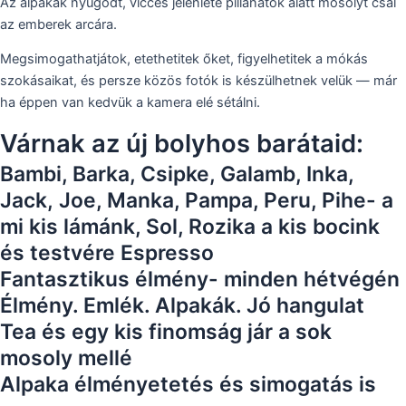
Az alpakák nyugodt, vicces jelenléte pillanatok alatt mosolyt csal
az emberek arcára.
Megsimogathatjátok, etethetitek őket, figyelhetitek a mókás
szokásaikat, és persze közös fotók is készülhetnek velük — már
ha éppen van kedvük a kamera elé sétálni.
Várnak az új bolyhos barátaid:
Bambi, Barka, Csipke, Galamb, Inka,
Jack, Joe, Manka, Pampa, Peru, Pihe- a
mi kis lámánk, Sol, Rozika a kis bocink
és testvére Espresso
Fantasztikus élmény- minden hétvégén
Élmény. Emlék. Alpakák. Jó hangulat
Tea és egy kis finomság jár a sok
mosoly mellé
Alpaka élményetetés és simogatás is​