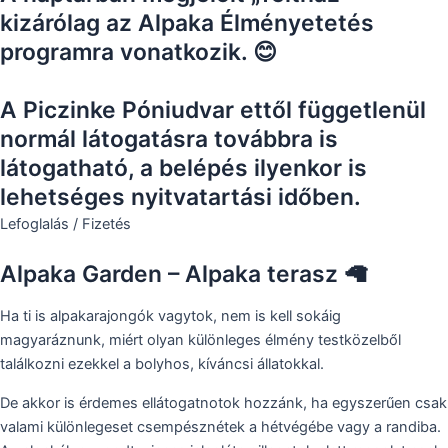
kizárólag az Alpaka Élményetetés
programra vonatkozik. 😊
A Piczinke Póniudvar ettől függetlenül
normál látogatásra továbbra is
látogatható, a belépés ilyenkor is
lehetséges nyitvatartási időben.
Lefoglalás / Fizetés
Alpaka Garden – Alpaka terasz 🦙
Ha ti is alpakarajongók vagytok, nem is kell sokáig
magyaráznunk, miért olyan különleges élmény testközelből
találkozni ezekkel a bolyhos, kíváncsi állatokkal.
De akkor is érdemes ellátogatnotok hozzánk, ha egyszerűen csak
valami különlegeset csempésznétek a hétvégébe vagy a randiba.