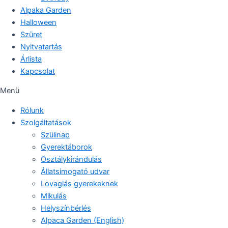
Alpaka Garden
Halloween
Szüret
Nyitvatartás
Árlista
Kapcsolat
Menü
Rólunk
Szolgáltatások
Szülinap
Gyerektáborok
Osztálykirándulás
Állatsimogató udvar
Lovaglás gyerekeknek
Mikulás
Helyszínbérlés
Alpaca Garden (English)