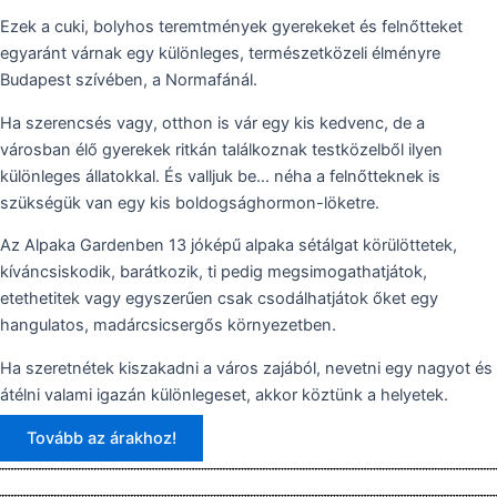
Ezek a cuki, bolyhos teremtmények gyerekeket és felnőtteket
egyaránt várnak egy különleges, természetközeli élményre
Budapest szívében, a Normafánál.
Ha szerencsés vagy, otthon is vár egy kis kedvenc, de a
városban élő gyerekek ritkán találkoznak testközelből ilyen
különleges állatokkal. És valljuk be… néha a felnőtteknek is
szükségük van egy kis boldogsághormon-löketre.
Az Alpaka Gardenben 13 jóképű alpaka sétálgat körülöttetek,
kíváncsiskodik, barátkozik, ti pedig megsimogathatjátok,
etethetitek vagy egyszerűen csak csodálhatjátok őket egy
hangulatos, madárcsicsergős környezetben.
Ha szeretnétek kiszakadni a város zajából, nevetni egy nagyot és
átélni valami igazán különlegeset, akkor köztünk a helyetek.
Tovább az árakhoz!