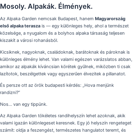
Mosoly. Alpakák. Élmények.
Az Alpaka Garden nemcsak Budapest, hanem
Magyarország
első alpaka terasza
is — egy különleges hely, ahol a természet
közelsége, a nyugalom és a bolyhos alpaka társaság teljesen
kiszakít a városi rohanásból.
Kicsiknek, nagyoknak, családoknak, barátoknak és pároknak is
különleges élmény lehet. Van valami egészen varázslatos abban,
amikor az alpakák kíváncsian körétek gyűlnek, miközben ti csak
lazítotok, beszélgettek vagy egyszerűen élvezitek a pillanatot.
És persze ott az örök budapesti kérdés: „Hova menjünk
randizni?”
Nos… van egy tippünk.
Az Alpaka Garden tökéletes randihelyszín lehet azoknak, akik
valami igazán különlegeset keresnek. Egy jó helyszín rengeteget
számít: oldja a feszengést, természetes hangulatot teremt, és