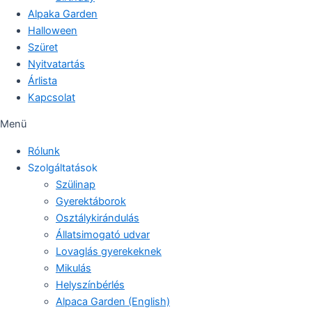
Alpaka Garden
Halloween
Szüret
Nyitvatartás
Árlista
Kapcsolat
Menü
Rólunk
Szolgáltatások
Szülinap
Gyerektáborok
Osztálykirándulás
Állatsimogató udvar
Lovaglás gyerekeknek
Mikulás
Helyszínbérlés
Alpaca Garden (English)