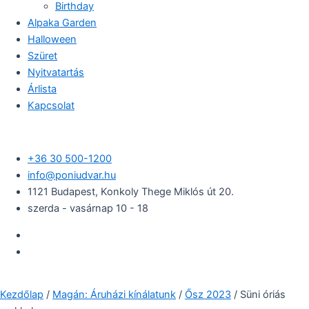
Birthday
Alpaka Garden
Halloween
Szüret
Nyitvatartás
Árlista
Kapcsolat
+36 30 500-1200​
info@poniudvar.hu
1121 Budapest, Konkoly Thege Miklós út 20.
szerda - vasárnap 10 - 18
Kezdőlap
/
Magán: Áruházi kínálatunk
/
Ősz 2023
/ Süni óriás