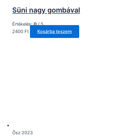
Süni nagy gombával
Értékelés:
0
/ 5
2400
Ft
Kosárba teszem
Ősz 2023