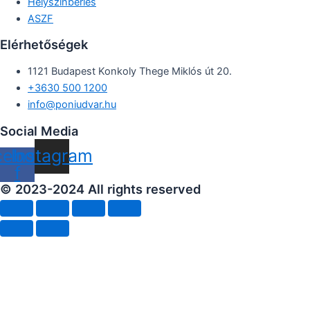
Helyszínbérlés
ASZF
Elérhetőségek
1121 Budapest Konkoly Thege Miklós út 20.
+3630 500 1200
info@poniudvar.hu
Social Media
cebook-
Instagram
f
© 2023-2024 All rights reserved