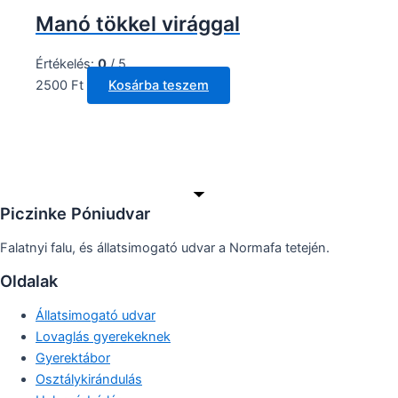
Manó tökkel virággal
Értékelés:
0
/ 5
2500
Ft
Kosárba teszem
Piczinke Póniudvar
Falatnyi falu, és állatsimogató udvar a Normafa tetején.
Oldalak
Állatsimogató udvar
Lovaglás gyerekeknek
Gyerektábor
Osztálykirándulás