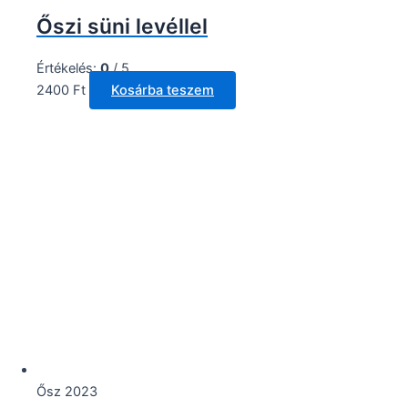
Őszi süni levéllel
Értékelés:
0
/ 5
2400
Ft
Kosárba teszem
Ősz 2023