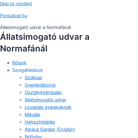
Skip to content
Poniudvar.hu
Állatsimogató udvar a Normafánál
Állatsimogató udvar a
Normafánál
Rólunk
Szolgáltatások
Szülinap
Gyerektáborok
Osztálykirándulás
Állatsimogató udvar
Lovaglás gyerekeknek
Mikulás
Helyszínbérlés
Alpaca Garden (English)
Birthday