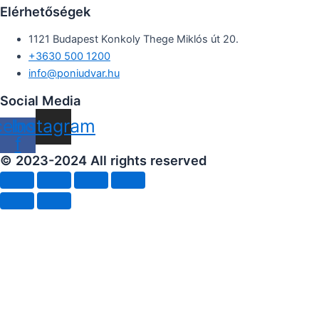
Elérhetőségek
1121 Budapest Konkoly Thege Miklós út 20.
+3630 500 1200
info@poniudvar.hu
Social Media
cebook-
Instagram
f
© 2023-2024 All rights reserved