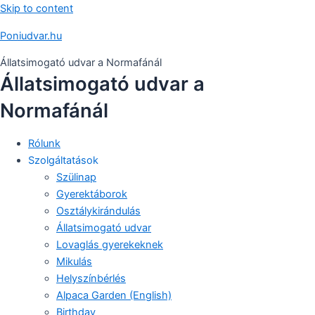
Skip to content
Poniudvar.hu
Állatsimogató udvar a Normafánál
Állatsimogató udvar a
Normafánál
Rólunk
Szolgáltatások
Szülinap
Gyerektáborok
Osztálykirándulás
Állatsimogató udvar
Lovaglás gyerekeknek
Mikulás
Helyszínbérlés
Alpaca Garden (English)
Birthday