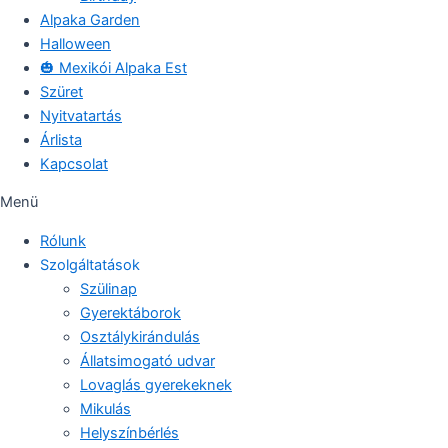
Alpaka Garden
Halloween
🎃 Mexikói Alpaka Est
Szüret
Nyitvatartás
Árlista
Kapcsolat
Menü
Rólunk
Szolgáltatások
Szülinap
Gyerektáborok
Osztálykirándulás
Állatsimogató udvar
Lovaglás gyerekeknek
Mikulás
Helyszínbérlés