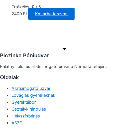
Értékelés:
0
/ 5
2400
Ft
Kosárba teszem
Piczinke Póniudvar
Falatnyi falu, és állatsimogató udvar a Normafa tetején.
Oldalak
Állatsimogató udvar
Lovaglás gyerekeknek
Gyerektábor
Osztálykirándulás
Helyszínbérlés
ASZF